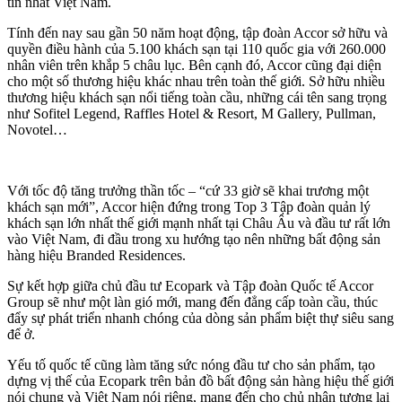
tín nhất Việt Nam.
Tính đến nay sau gần 50 năm hoạt động, tập đoàn Accor sở hữu và
quyền điều hành của 5.100 khách sạn tại 110 quốc gia với 260.000
nhân viên trên khắp 5 châu lục. Bên cạnh đó, Accor cũng đại diện
cho một số thương hiệu khác nhau trên toàn thế giới. Sở hữu nhiều
thương hiệu khách sạn nổi tiếng toàn cầu, những cái tên sang trọng
như Sofitel Legend, Raffles Hotel & Resort, M Gallery, Pullman,
Novotel…
Với tốc độ tăng trưởng thần tốc – “cứ 33 giờ sẽ khai trương một
khách sạn mới”, Accor hiện đứng trong Top 3 Tập đoàn quản lý
khách sạn lớn nhất thế giới mạnh nhất tại Châu Âu và đầu tư rất lớn
vào Việt Nam, đi đầu trong xu hướng tạo nên những bất động sản
hàng hiệu Branded Residences.
Sự kết hợp giữa chủ đầu tư Ecopark và Tập đoàn Quốc tế Accor
Group sẽ như một làn gió mới, mang đến đẳng cấp toàn cầu, thúc
đẩy sự phát triển nhanh chóng của dòng sản phẩm biệt thự siêu sang
để ở.
Yếu tố quốc tế cũng làm tăng sức nóng đầu tư cho sản phẩm, tạo
dựng vị thế của Ecopark trên bản đồ bất động sản hàng hiệu thế giới
nói chung và Việt Nam nói riêng, mang đến cho chủ nhân tương lai