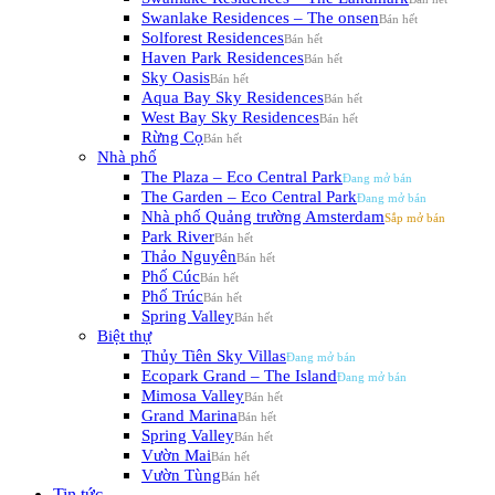
Swanlake Residences – The onsen
Malta Land được vinh danh “Outstanding Contribution of the
Solforest Residences
Year 2025”
Haven Park Residences
Sky Oasis
Dự án Đang bán
Aqua Bay Sky Residences
West Bay Sky Residences
The Grand Island
Rừng Cọ
Nhà phố
Dự án Đang bán
The Plaza – Eco Central Park
The Garden – Eco Central Park
Căn hộ Forest Onsen
Nhà phố Quảng trường Amsterdam
Park River
Dự án Đang bán
Thảo Nguyên
Alumi Premium 4 – Alluvia City
Phố Cúc
Phố Trúc
Dự án Đang bán
Spring Valley
Biệt thự
Central Island
Thủy Tiên Sky Villas
Ecopark Grand – The Island
Dự án Đang bán
Mimosa Valley
Grand Marina
Trung tầng Swanlake Residences
Spring Valley
Vườn Mai
Vườn Tùng
Tin tức