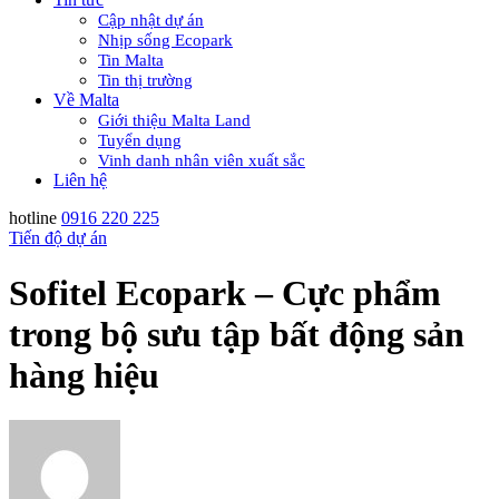
Cập nhật dự án
Nhịp sống Ecopark
Tin Malta
Tin thị trường
Về Malta
Giới thiệu Malta Land
Tuyển dụng
Vinh danh nhân viên xuất sắc
Liên hệ
hotline
0916 220 225
Tiến độ dự án
Sofitel Ecopark – Cực phẩm
trong bộ sưu tập bất động sản
hàng hiệu