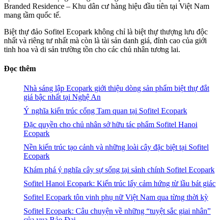
Branded Residence – Khu dân cư hàng hiệu đầu tiên tại Việt Nam
mang tầm quốc tế.
Biệt thự đảo Sofitel Ecopark không chỉ là biệt thự thượng lưu độc
nhất và riêng tư nhất mà còn là tài sản danh giá, đỉnh cao của giới
tinh hoa và di sản trường tồn cho các chủ nhân tương lai.
Đọc thêm
Nhà sáng lập Ecopark giới thiệu dòng sản phẩm biệt thự đắt
giá bậc nhất tại Nghệ An
Ý nghĩa kiến trúc cổng Tam quan tại Sofitel Ecopark
Đặc quyền cho chủ nhân sở hữu tác phẩm Sofitel Hanoi
Ecopark
Nền kiến trúc tạo cảnh và những loài cây đặc biệt tại Sofitel
Ecopark
Khám phá ý nghĩa cây sự sống tại sảnh chính Sofitel Ecopark
Sofitel Hanoi Ecopark: Kiến trúc lấy cảm hứng từ lầu bát giác
Sofitel Ecopark tôn vinh phụ nữ Việt Nam qua từng thời kỳ
Sofitel Ecopark: Câu chuyện về những “tuyệt sắc giai nhân”
của vua Bảo Đại