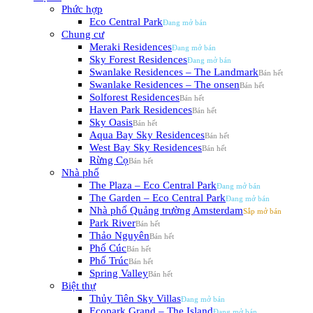
Phức hợp
Eco Central Park
Chung cư
Meraki Residences
Sky Forest Residences
Swanlake Residences – The Landmark
Swanlake Residences – The onsen
Solforest Residences
Haven Park Residences
Sky Oasis
Aqua Bay Sky Residences
West Bay Sky Residences
Rừng Cọ
Nhà phố
The Plaza – Eco Central Park
The Garden – Eco Central Park
Nhà phố Quảng trường Amsterdam
Park River
Thảo Nguyên
Phố Cúc
Phố Trúc
Spring Valley
Biệt thự
Thủy Tiên Sky Villas
Ecopark Grand – The Island