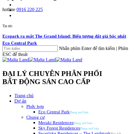
search
hotline
0916 220 225
Skip
facebook
youtube
email
to
main
Tin tức
content
Ecopark ra mắt The Grand Island: Biểu tượng đắt giá bậc nhất
Eco Central Park
Nhấn phím Enter để tìm kiếm | Phím
Tin tức
ESC để thoát
Đóng
Ecopark lần đầu phát triển tổ hợp khoáng nóng cao tầng tại miền
Nam
ĐẠI LÝ CHUYÊN PHÂN PHỐI
BẤT ĐỘNG SẢN CAO CẤP
Tin tức
Ecopark ra mắt tổ hợp khoáng nóng chăm sóc sức khỏe Forest
search
Menu
Trang chủ
Onsen
Dự án
Phức hợp
Tin tức
Eco Central Park
Chung cư
Bên trong tổ hợp khoáng nóng trên cao tại Eco Retreat
Meraki Residences
Sky Forest Residences
Tin tức
Swanlake Residences – The Landmark