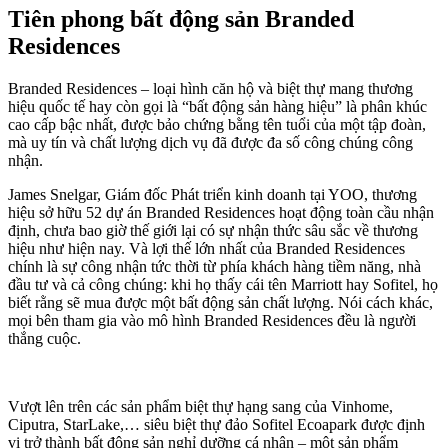
Tiên phong bất động sản Branded
Residences
Branded Residences – loại hình căn hộ và biệt thự mang thương
hiệu quốc tế hay còn gọi là “bất động sản hàng hiệu” là phân khúc
cao cấp bậc nhất, được bảo chứng bằng tên tuổi của một tập đoàn,
mà uy tín và chất lượng dịch vụ đã được đa số công chúng công
nhận.
James Snelgar, Giám đốc Phát triển kinh doanh tại YOO, thương
hiệu sở hữu 52 dự án Branded Residences hoạt động toàn cầu nhận
định, chưa bao giờ thế giới lại có sự nhận thức sâu sắc về thương
hiệu như hiện nay. Và lợi thế lớn nhất của Branded Residences
chính là sự công nhận tức thời từ phía khách hàng tiềm năng, nhà
đầu tư và cả công chúng: khi họ thấy cái tên Marriott hay Sofitel, họ
biết rằng sẽ mua được một bất động sản chất lượng. Nói cách khác,
mọi bên tham gia vào mô hình Branded Residences đều là người
thắng cuộc.
Vượt lên trên các sản phẩm biệt thự hạng sang của Vinhome,
Ciputra, StarLake,… siêu biệt thự đảo Sofitel Ecoapark được định
vị trở thành bất động sản nghỉ dưỡng cá nhân – một sản phẩm