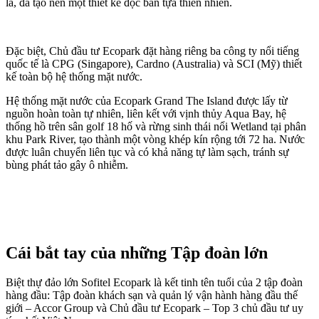
lá, đã tạo nên một thiết kế độc bản tựa thiên nhiên.
Đặc biệt, Chủ đầu tư Ecopark đặt hàng riêng ba công ty nổi tiếng
quốc tế là CPG (Singapore), Cardno (Australia) và SCI (Mỹ) thiết
kế toàn bộ hệ thống mặt nước.
Hệ thống mặt nước của Ecopark Grand The Island được lấy từ
nguồn hoàn toàn tự nhiên, liên kết với vịnh thủy Aqua Bay, hệ
thống hồ trên sân golf 18 hố và rừng sinh thái nổi Wetland tại phân
khu Park River, tạo thành một vòng khép kín rộng tới 72 ha. Nước
được luân chuyển liên tục và có khả năng tự làm sạch, tránh sự
bùng phát tảo gây ô nhiễm.
Cái bắt tay của những Tập đoàn lớn
Biệt thự đảo lớn Sofitel Ecopark là kết tinh tên tuổi của 2 tập đoàn
hàng đầu: Tập đoàn khách sạn và quản lý vận hành hàng đầu thế
giới – Accor Group và Chủ đầu tư Ecopark – Top 3 chủ đầu tư uy