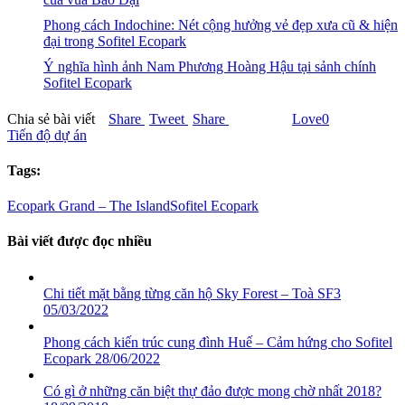
Phong cách Indochine: Nét cộng hưởng vẻ đẹp xưa cũ & hiện
đại trong Sofitel Ecopark
Ý nghĩa hình ảnh Nam Phương Hoàng Hậu tại sảnh chính
Sofitel Ecopark
Chia sẻ bài viết
Share
Tweet
Share
Love
0
Tiến độ dự án
Tags:
Ecopark Grand – The Island
Sofitel Ecopark
Bài viết được đọc nhiều
Chi tiết mặt bằng từng căn hộ Sky Forest – Toà SF3
05/03/2022
Phong cách kiến trúc cung đình Huế – Cảm hứng cho Sofitel
Ecopark
28/06/2022
Có gì ở những căn biệt thự đảo được mong chờ nhất 2018?