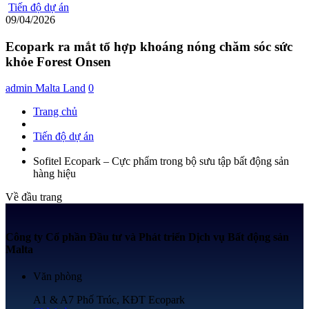
Tiến độ dự án
09/04/2026
Ecopark ra mắt tổ hợp khoáng nóng chăm sóc sức
khỏe Forest Onsen
admin Malta Land
0
Trang chủ
Tiến độ dự án
Sofitel Ecopark – Cực phẩm trong bộ sưu tập bất động sản
hàng hiệu
Về đầu trang
Công ty Cổ phần Đầu tư và Phát triển Dịch vụ Bất động sản
Malta
Văn phòng
A1 & A7 Phố Trúc, KĐT Ecopark