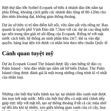
Biệt thự đảo lớn Sofitel Ecopark sở hữu 4 nhánh đảo lớn nằm tại
phía Đông, khoảng cách giữa các nhánh đảo rộng từ 80-120m cho
tầm nhìn khoáng đạt, không gian thông thoáng.
Dự án sở hữu vị trí tâm điểm kết nối, vừa sầm uất vừa riêng tư. Bao
quanh là tuyến phố Vịnh Đảo dài 7,5km với các dự án cao tầng kiến
tạo nên trung tâm giải trí sôi động của Ecopark. Riêng tư với mặt
nước cách biệt, hệ thống an ninh phân khu 24/7, thẻ ra vào đặc
quyền, hàng loạt tiện ích được cá nhân hóa theo tiêu chuẩn Quốc tế.
Cảnh quan tuyệt mỹ
Dự án Ecopark Grand The Island được lấy cảm hứng từ đảo cọ
Palm Island – hòn đảo nhân tạo nằm sát bờ biển Dubai. The Palm
Island cũng được đánh giá là một trong những công trình kì vĩ nhất
của nhân loại.
Những căn biệt thự kiêu hãnh tọa lạc tại nhánh đảo xanh mát được
ôm trọn bởi mặt nước. Mỗi căn biệt thự đều có mặt nhà chính tiếp
giáp trực tiếp với mặt hồ, tạo sự thông thoáng ở tất cả các mùa nhờ
sự đối lưu khí tự nhiên, xen giữa không gian xanh của cỏ cây, hoa