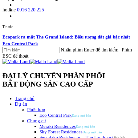
search
hotline
0916 220 225
Skip
facebook
youtube
email
to
main
Tin tức
content
Ecopark ra mắt The Grand Island: Biểu tượng đắt giá bậc nhất
Eco Central Park
Nhấn phím Enter để tìm kiếm | Phím
Tin tức
ESC để thoát
Đóng
Ecopark lần đầu phát triển tổ hợp khoáng nóng cao tầng tại miền
Nam
ĐẠI LÝ CHUYÊN PHÂN PHỐI
Tin tức
BẤT ĐỘNG SẢN CAO CẤP
Ecopark ra mắt tổ hợp khoáng nóng chăm sóc sức khỏe Forest
search
Menu
Trang chủ
Onsen
Dự án
Phức hợp
Tin tức
Eco Central Park
Bên trong tổ hợp khoáng nóng trên cao tại Eco Retreat
Chung cư
Meraki Residences
Tin tức
Sky Forest Residences
Swanlake Residences – The Landmark