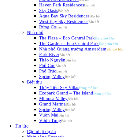
Haven Park Residences
Sky Oasis
Aqua Bay Sky Residences
West Bay Sky Residences
Rừng Cọ
Nhà phố
The Plaza – Eco Central Park
The Garden – Eco Central Park
Nhà phố Quảng trường Amsterdam
Park River
Thảo Nguyên
Phố Cúc
Phố Trúc
Spring Valley
Biệt thự
Thủy Tiên Sky Villas
Ecopark Grand – The Island
Mimosa Valley
Grand Marina
Spring Valley
Vườn Mai
Vườn Tùng
Tin tức
Cập nhật dự án
Nhịp sống Ecopark