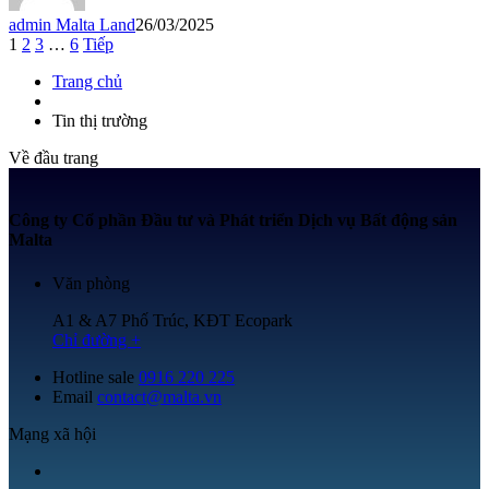
admin Malta Land
26/03/2025
1
2
3
…
6
Tiếp
Trang chủ
Tin thị trường
Về đầu trang
Công ty Cổ phần Đầu tư và Phát triển Dịch vụ Bất động sản
Malta
Văn phòng
A1 & A7 Phố Trúc, KĐT Ecopark
Chỉ đường +
Hotline sale
0916 220 225
Email
contact@malta.vn
Mạng xã hội