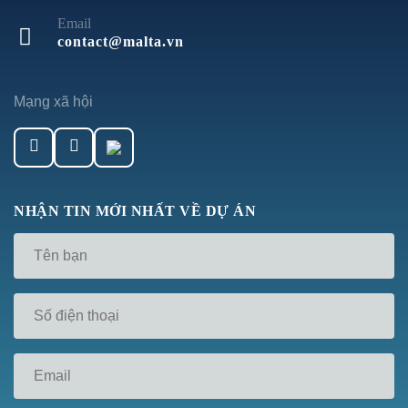
Email
contact@malta.vn
Mạng xã hội
NHẬN TIN MỚI NHẤT VỀ DỰ ÁN
Tên
*
Số
điện
thoại
*
Email
*