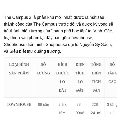
The Campus 2 là phân khu mới nhất, được ra mắt sau
thành công của The Campus trước đó, và được kỳ vọng sẽ
trở thành biểu tượng của “thành phố học tập” tại Vinh. Các
loại hình sản phẩm tại đây bao gồm Townhouse,
Shophouse điển hình, Shophouse đại lộ Nguyễn Sỹ Sách,
và Siêu biệt thự quảng trường.
LOẠI HÌNH
SỐ
KÍCH
DIỆN
TỔNG
SỐ
SẢN PHẨM
LƯỢNG
THƯỚC
TÍCH
DIỆN
TẦN
LÔ
LÔ
TÍCH
CAO
ĐẤT
ĐẤT
SÀN
68 căn
5,5 x
88 –
228 –
3 tần
TOWNHOUSE
16m;
99m²
241m²
+ 1