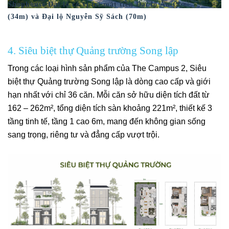
Shophouse Đại lộ có vị trí mặt tiền Đại lộ Âu Cơ
(34m) và Đại lộ Nguyễn Sỹ Sách (70m)
4. Siêu biệt thự Quảng trường Song lập
Trong các loại hình sản phẩm của The Campus 2, Siêu
biệt thự Quảng trường Song lập là dòng cao cấp và giới
hạn nhất với chỉ 36 căn. Mỗi căn sở hữu diện tích đất từ
162 – 262m², tổng diện tích sàn khoảng 221m², thiết kế 3
tầng tinh tế, tầng 1 cao 6m, mang đến không gian sống
sang trọng, riêng tư và đẳng cấp vượt trội.