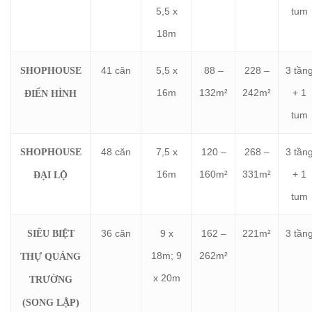
5,5 x
tum
18m
41 căn
5,5 x
88 –
228 –
3 tần
SHOPHOUSE
16m
132m²
242m²
+ 1
ĐIỂN HÌNH
tum
48 căn
7,5 x
120 –
268 –
3 tần
SHOPHOUSE
16m
160m²
331m²
+ 1
ĐẠI LỘ
tum
36 căn
9 x
162 –
221m²
3 tần
SIÊU BIỆT
18m; 9
262m²
THỰ QUẢNG
x 20m
TRƯỜNG
(SONG LẬP)