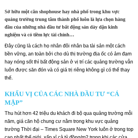
Sở hữu một căn shophouse hay nhà phố trong khu vực
quảng trường trung tâm thành phố luôn là lựa chọn hàng
đầu của những nhà đầu tư bất động sản dày dặn kinh
nghiệm và có tiềm lực tài chính…
Đây cũng là cách họ nhân đôi nhân ba tài sản một cách
bền vững, an toàn bởi cho dù thị trường địa ốc có ảm đạm
hay nóng sốt thì bất động sản ở vị trí các quảng trường vẫn
luôn được săn đón và có giá trị riêng không gì có thể thay
thế.
KHẨU VỊ CỦA CÁC NHÀ ĐẦU TƯ “CÁ
MẬP”
Thu hút hơn 42 triệu du khách đi bộ qua quảng trường mỗi
năm, giá căn hộ chung cư nằm trong khu vực quảng
trường Thời đại – Times Square New York luôn ở trong top
cao nhất thế giới, xấp xỉ cả tỷ đồng/m2 trong khi các cửa