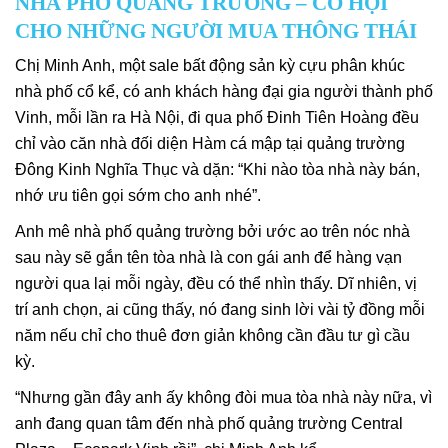
NHÀ PHỐ QUẢNG TRƯỜNG – CƠ HỘI
CHO NHỮNG NGƯỜI MUA THÔNG THÁI
Chị Minh Anh, một sale bất động sản kỳ cựu phân khúc
nhà phố cổ kể, có anh khách hàng đại gia người thành phố
Vinh, mỗi lần ra Hà Nội, đi qua phố Đinh Tiên Hoàng đều
chỉ vào căn nhà đối diện Hàm cá mập tại quảng trường
Đông Kinh Nghĩa Thục và dặn: “Khi nào tòa nhà này bán,
nhớ ưu tiên gọi sớm cho anh nhé”.
Anh mê nhà phố quảng trường bởi ước ao trên nóc nhà
sau này sẽ gắn tên tòa nhà là con gái anh để hàng vạn
người qua lại mỗi ngày, đều có thể nhìn thấy. Dĩ nhiên, vị
trí anh chọn, ai cũng thấy, nó đang sinh lời vài tỷ đồng mỗi
năm nếu chỉ cho thuê đơn giản không cần đầu tư gì cầu
kỳ.
“Nhưng gần đây anh ấy không đòi mua tòa nhà này nữa, vì
anh đang quan tâm đến nhà phố quảng trường Central