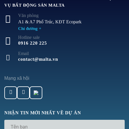
VỤ BẤT ĐỘNG SẢN MALTA
Văn phòng
A1 & A7 Phố Trúc, KĐT Ecopark
Chỉ đường +
Hotline sale
0916 220 225
Email
contact@malta.vn
Mạng xã hội
NHẬN TIN MỚI NHẤT VỀ DỰ ÁN
Tên
*