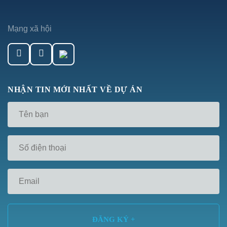
Mạng xã hội
NHẬN TIN MỚI NHẤT VỀ DỰ ÁN
Tên
*
Số
điện
thoại
*
Email
*