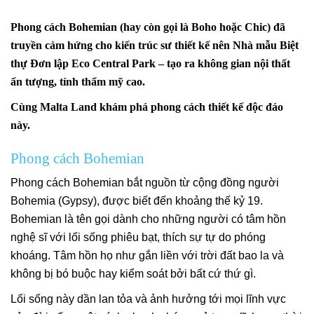
Phong cách Bohemian (hay còn gọi là Boho hoặc Chic) đã
truyền cảm hứng cho kiến trúc sư thiết kế nên Nhà mẫu Biệt
thự Đơn lập Eco Central Park – tạo ra không gian nội thất
ấn tượng, tính thẩm mỹ cao.
Cùng Malta Land khám phá phong cách thiết kế độc đáo
này.
Phong cách Bohemian
Phong cách Bohemian bắt nguồn từ cộng đồng người
Bohemia (Gypsy), được biết đến khoảng thế kỷ 19.
Bohemian là tên gọi dành cho những người có tâm hồn
nghệ sĩ với lối sống phiêu bạt, thích sự tự do phóng
khoáng. Tâm hồn họ như gắn liền với trời đất bao la và
không bị bó buộc hay kiểm soát bởi bất cứ thứ gì.
Lối sống này dần lan tỏa và ảnh hưởng tới mọi lĩnh vực