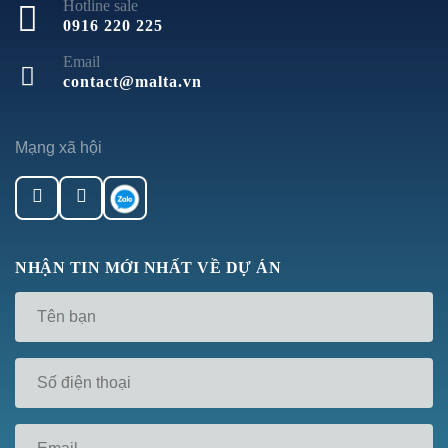
Hotline sale
0916 220 225
Email
contact@malta.vn
Mạng xã hội
NHẬN TIN MỚI NHẤT VỀ DỰ ÁN
Tên
*
Số
điện
thoại
*
Email
*